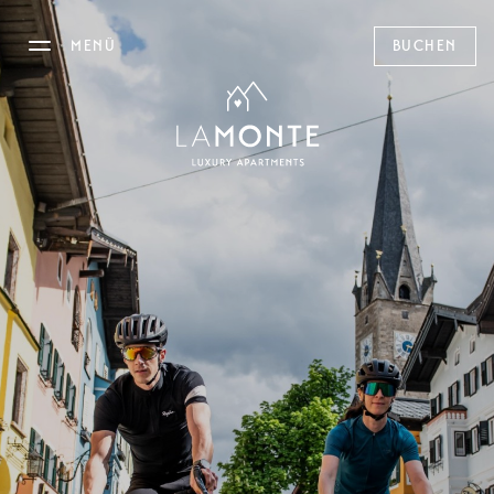
MENÜ
BUCHEN
DAS LAMONTE
APARTMENTS
ANGEBOTE
FRÜHSTÜCK
BISTRO
KITZBÜHEL