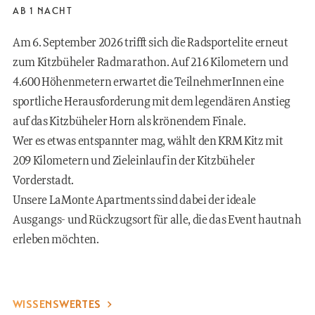
AB 1 NACHT
Am 6. September 2026 trifft sich die Radsportelite erneut
zum Kitzbüheler Radmarathon. Auf 216 Kilometern und
4.600 Höhenmetern erwartet die TeilnehmerInnen eine
sportliche Herausforderung mit dem legendären Anstieg
auf das Kitzbüheler Horn als krönendem Finale.
Wer es etwas entspannter mag, wählt den KRM Kitz mit
209 Kilometern und Zieleinlauf in der Kitzbüheler
Vorderstadt.
Unsere LaMonte Apartments sind dabei der ideale
Ausgangs- und Rückzugsort für alle, die das Event hautnah
erleben möchten.
WISSENSWERTES