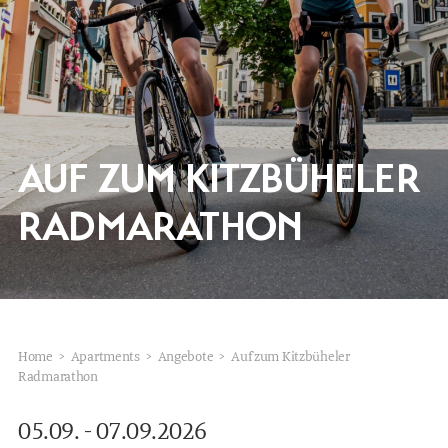
WISSENSWERTES
IMPRESSIONEN
EN
AUF ZUM KITZBÜHELER
RADMARATHON
Home
>
Apartments
>
Angebote
>
Auf zum Kitzbüheler
Radmarathon
05.09. - 07.09.2026