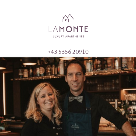
+43 5356 20910
info@lamonte.at
MAURACHFELD 1
6370 KITZBÜHEL
ÖSTERREICH