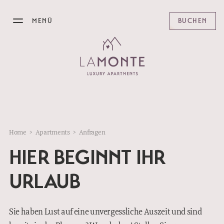
MENÜ
BUCHEN
DAS LAMONTE
APARTMENTS
ANGEBOTE
Home
>
Apartments
>
Anfragen
FRÜHSTÜCK
HIER BEGINNT IHR
BISTRO
URLAUB
KITZBÜHEL
Sie haben Lust auf eine unvergessliche Auszeit und sind