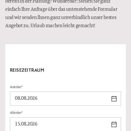
bereits in der Planung? Wunderbar! Stellen Sie ganz
WISSENSWERTES
einfach Ihre Anfrage über das untenstehende Formular
und wir senden Ihnen ganz unverbindlich unser bestes
IMPRESSIONEN
Angebot zu. Urlaub machen leicht gemacht!
EN
REISEZEITRAUM
Anreise*
Abreise*