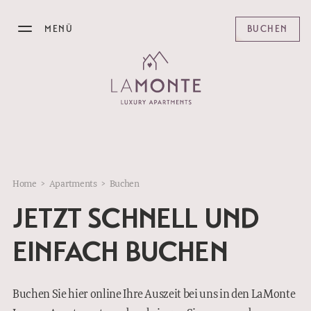
MENÜ
BUCHEN
DAS LAMONTE
APARTMENTS
ANGEBOTE
Home
>
Apartments
>
Buchen
FRÜHSTÜCK
JETZT SCHNELL UND
BISTRO
EINFACH BUCHEN
KITZBÜHEL
Buchen Sie hier online Ihre Auszeit bei uns in den LaMonte