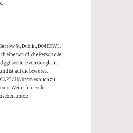
e.
Barrow St, Dublin, D04 E5W5,
ch eine natürliche Person oder
d ggf. weitere von Google für
und ist auf die bewusste
eCAPTCHA kann es auch zu
ommen. Weiterführende
nsehen unter: