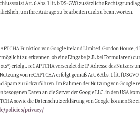
lusses ist Art. 6 Abs. 1 lit. b DS-GVO zusätzliche Rechtsgrundlag
ließlich, um Ihre Anfrage zu bearbeiten und zu beantworten.
CAPTCHA Funktion von Google Ireland Limited, Gordon House, 4 
möglicht zu erkennen, ob eine Eingabe (z.B. bei Formularen) dur
Bots“) erfolgt. reCAPTCHA versendet die IP-Adresse des Nutzers un
 Nutzung von reCAPTCHA erfolgt gemäß Art. 6 Abs. 1 lit. f DSGVO 
d Spam zurückzuführen. Im Rahmen der Nutzung von Google r
enbezogenen Daten an die Server der Google LLC. in den USA k
TCHA sowie die Datenschutzerklärung von Google können Sie ei
e/policies/privacy/