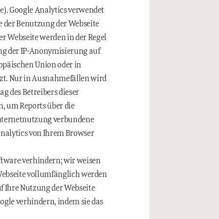
le). Google Analytics verwendet
se der Benutzung der Webseite
er Webseite werden in der Regel
ung der IP-Anonymisierung auf
ropäischen Union oder in
t. Nur in Ausnahmefällen wird
ag des Betreibers dieser
, um Reports über die
Internetnutzung verbundene
nalytics von Ihrem Browser
ftware verhindern; wir weisen
r Webseite vollumfänglich werden
f Ihre Nutzung der Webseite
ogle verhindern, indem sie das