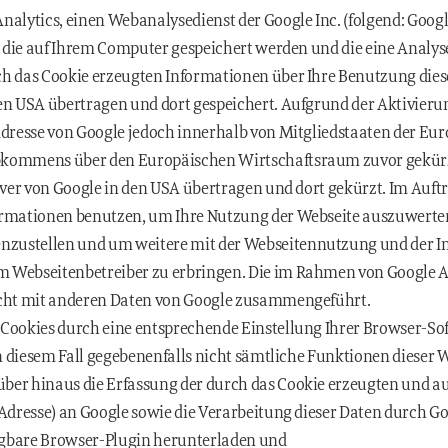
nalytics, einen Webanalysedienst der Google Inc. (folgend: Goog
n, die auf Ihrem Computer gespeichert werden und die eine Analy
ch das Cookie erzeugten Informationen über Ihre Benutzung dies
den USA übertragen und dort gespeichert. Aufgrund der Aktivier
Adresse von Google jedoch innerhalb von Mitgliedstaaten der Eu
bkommens über den Europäischen Wirtschaftsraum zuvor gekürz
erver von Google in den USA übertragen und dort gekürzt. Im Auftr
ormationen benutzen, um Ihre Nutzung der Webseite auszuwerten
zustellen und um weitere mit der Webseitennutzung und der 
m Webseitenbetreiber zu erbringen. Die im Rahmen von Google A
nicht mit anderen Daten von Google zusammengeführt.
 Cookies durch eine entsprechende Einstellung Ihrer Browser-So
 in diesem Fall gegebenenfalls nicht sämtliche Funktionen diese
ber hinaus die Erfassung der durch das Cookie erzeugten und au
-Adresse) an Google sowie die Verarbeitung dieser Daten durch Go
ügbare Browser-Plugin herunterladen und