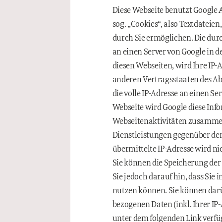
Diese Webseite benutzt Google A
sog. „Cookies“, also Textdateie
durch Sie ermöglichen. Die dur
an einen Server von Google in 
diesen Webseiten, wird Ihre IP-
anderen Vertragsstaaten des A
die volle IP-Adresse an einen S
Webseite wird Google diese Inf
Webseitenaktivitäten zusammen
Dienstleistungen gegenüber de
übermittelte IP-Adresse wird 
Sie können die Speicherung der
Sie jedoch darauf hin, dass Sie
nutzen können. Sie können darü
bezogenen Daten (inkl. Ihrer IP
unter dem folgenden Link verf